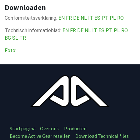
Downloaden
Conformiteitsverklaring:
EN
FR
DE
NL
IT
ES
PT
PL
RO
Technisch informatieblad:
EN
FR
DE
NL
IT
ES
PT
PL
RO
BG
SL
TR
Foto:
Startpagina
Over ons
Producten
Become Active Gear reseller
Download Technical files