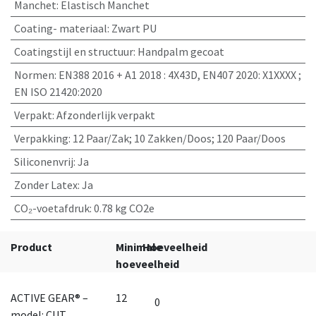
Manchet
:
Elastisch Manchet
Coating- materiaal
:
Zwart PU
Coatingstijl en structuur
:
Handpalm gecoat
Normen
:
EN388 2016 + A1 2018 : 4X43D, EN407 2020: X1XXXX ;
EN ISO 21420:2020
Verpakt
:
Afzonderlijk verpakt
Verpakking
:
12 Paar/Zak; 10 Zakken/Doos; 120 Paar/Doos
Siliconenvrij
:
Ja
Zonder Latex
:
Ja
CO₂-voetafdruk
:
0.78 kg CO2e
Product
Minimale
Hoeveelheid
hoeveelheid
ACTIVE GEAR® –
12
model: CUT