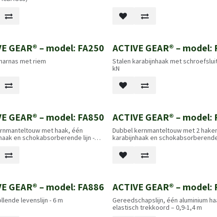
E GEAR® – model: FA250
ACTIVE GEAR® – model: 
 harnas met riem
Stalen karabijnhaak met schroefslui
kN
E GEAR® – model: FA850
ACTIVE GEAR® – model: 
ernmanteltouw met haak, één
Dubbel kernmanteltouw met 2 hake
haak en schokabsorberende lijn -
karabijnhaak en schokabsorberende l
1,8 m
E GEAR® – model: FA886
ACTIVE GEAR® – model: 
llende levenslijn - 6 m
Gereedschapslijn, één aluminium ha
elastisch trekkoord – 0,9-1,4 m