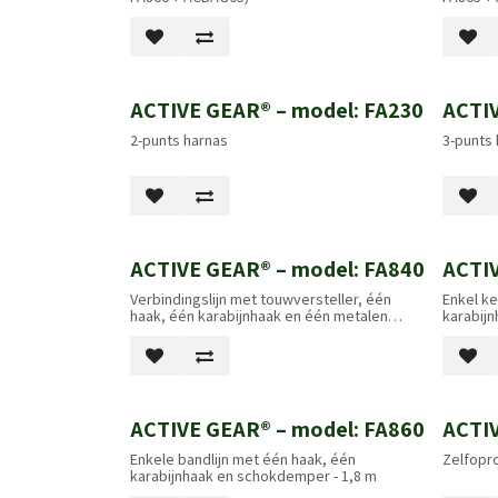
ACTIVE GEAR® – model: FA230
ACTIV
2-punts harnas
3-punts
ACTIVE GEAR® – model: FA840
ACTIV
Verbindingslijn met touwversteller, één
Enkel k
haak, één karabijnhaak en één metalen
karabijn
gesp - 1,3 m / 2,0 m
1,8 m
ACTIVE GEAR® – model: FA860
ACTIV
Enkele bandlijn met één haak, één
Zelfopro
karabijnhaak en schokdemper - 1,8 m