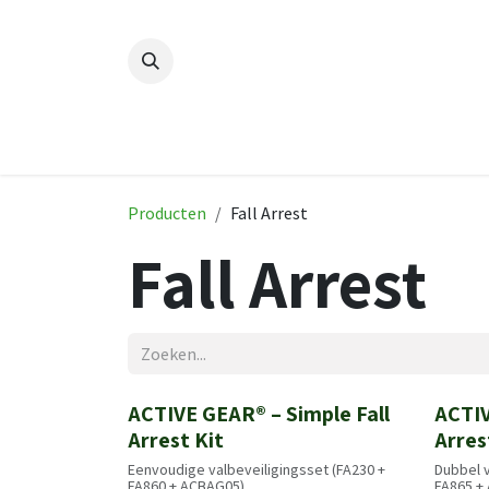
Overslaan naar inhoud
Home
Nieuw
Producten
Ha
Producten
Fall Arrest
Fall Arrest
ACTIVE GEAR® – Simple Fall
ACTIV
Nieuw!
Nieuw
Arrest Kit
Arres
Eenvoudige valbeveiligingsset (FA230 +
Dubbel v
FA860 + ACBAG05)
FA865 +