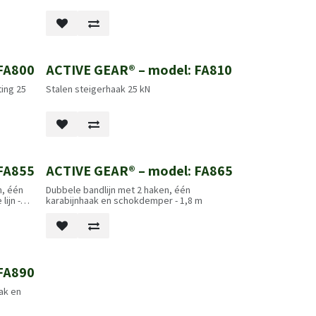
FA800
ACTIVE GEAR® – model: FA810
ting 25
Stalen steigerhaak 25 kN
FA855
ACTIVE GEAR® – model: FA865
n, één
Dubbele bandlijn met 2 haken, één
ijn -
karabijnhaak en schokdemper - 1,8 m
FA890
ak en