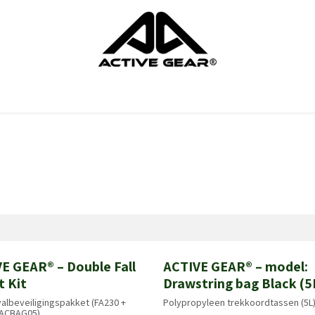
ndschoenen
Schoenen
Hoofdbescherming
Lichaamsbesc
E GEAR® – Double Fall
ACTIVE GEAR® – model:
!
Nieuw!
t Kit
Drawstring bag Black (5
albeveiligingspakket (FA230 +
Polypropyleen trekkoordtassen (5L
 ACBAG05)