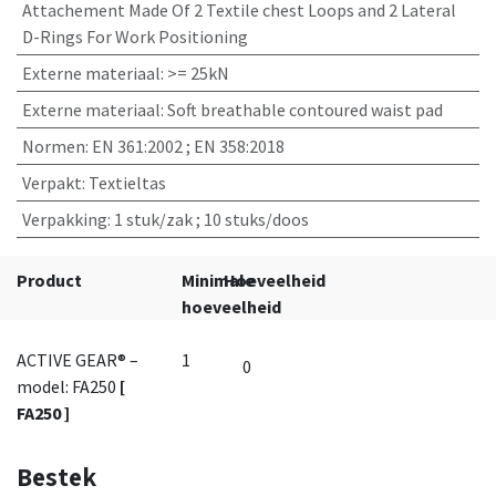
Attachement Made Of 2 Textile chest Loops and 2 Lateral
D-Rings For Work Positioning
Externe materiaal
:
>= 25kN
Externe materiaal
:
Soft breathable contoured waist pad
Normen
:
EN 361:2002 ; EN 358:2018
Verpakt
:
Textieltas
Verpakking
:
1 stuk/zak ; 10 stuks/doos
Product
Minimale
Hoeveelheid
hoeveelheid
ACTIVE GEAR® –
1
model: FA250
[
FA250 ]
Bestek