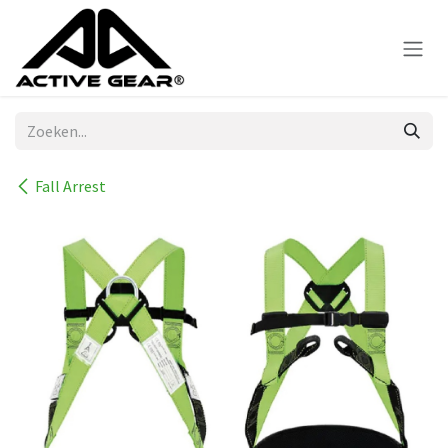
Overslaan naar inhoud
Fall Arrest