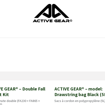
ts
Gants
Chaussures
Protection de la tête
Protection du
E GEAR® – Double Fall
ACTIVE GEAR® – model:
au!
Nouveau!
t Kit
Drawstring bag Black (5
chute double (FA230 + FA865 +
Sacs à cordon en polypropylène (5L
5)