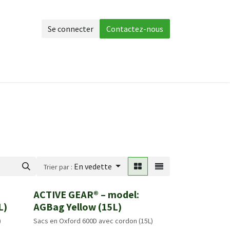
Se connecter
Contactez-nous
 corps
Accessoires
Plus
En vedette
Trier par :
ACTIVE GEAR® – model:
Nouveau!
L)
AGBag Yellow (15L)
)
Sacs en Oxford 600D avec cordon (15L)