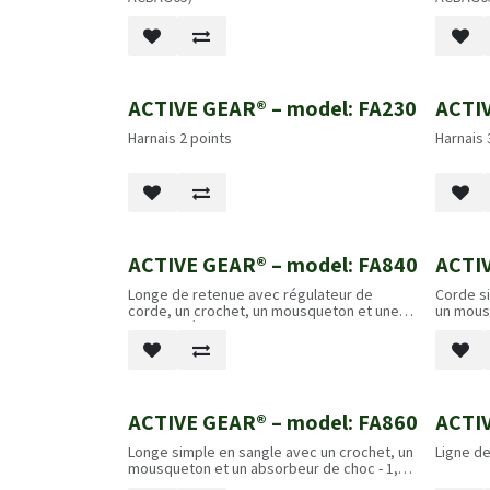
ACTIVE GEAR® – model: FA230
ACTIV
Harnais 2 points
Harnais 
ACTIVE GEAR® – model: FA840
ACTIV
Longe de retenue avec régulateur de
Corde s
corde, un crochet, un mousqueton et une
un mous
boucle métallique - 1,3 m / 2,0 m
choc - 1
ACTIVE GEAR® – model: FA860
ACTIV
Longe simple en sangle avec un crochet, un
Ligne de
mousqueton et un absorbeur de choc - 1,8
m