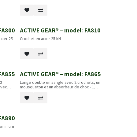
FA800
ACTIVE GEAR® – model: FA810
cier 25
Crochet en acier 25 kN
FA855
ACTIVE GEAR® – model: FA865
 2
Longe double en sangle avec 2 crochets, un
avec
mousqueton et un absorbeur de choc - 1,8
m
FA890
luminium