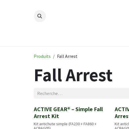
Se rendre au contenu
Accueil
Nouveautés
Produi
Produits
Fall Arrest
Fall Arrest
ACTIVE GEAR® – Simple Fall
ACTIV
Nouveau!
Nouve
Arrest Kit
Arres
Kit antichute simple (FA230 + FA860 +
Kit anti
ACBAG05)
ACBAG0