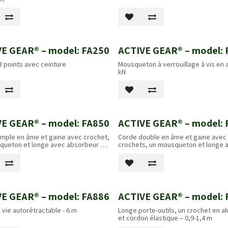
E GEAR® – model: FA250
ACTIVE GEAR® – model: 
3 points avec ceinture
Mousqueton à verrouillage à vis en a
kN
E GEAR® – model: FA850
ACTIVE GEAR® – model: 
imple en âme et gaine avec crochet,
Corde double en âme et gaine avec
queton et longe avec absorbeur de
crochets, un mousqueton et longe 
,8 m
absorbeur de choc - 1,8 m
E GEAR® – model: FA886
ACTIVE GEAR® – model: 
 vie autorétractable - 6 m
Longe porte-outils, un crochet en a
et cordon élastique – 0,9-1,4 m