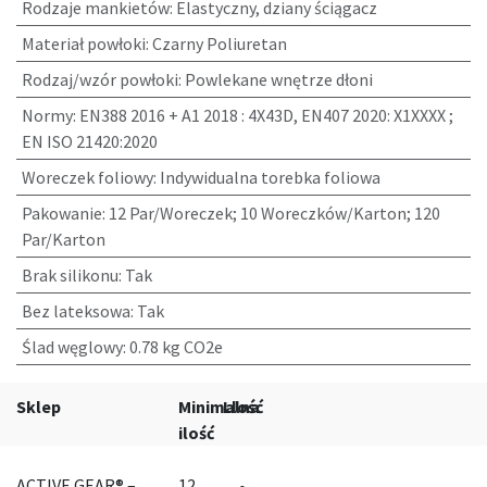
Rodzaje mankietów
:
Elastyczny, dziany ściągacz
Materiał powłoki
:
Czarny Poliuretan
Rodzaj/wzór powłoki
:
Powlekane wnętrze dłoni
Normy
:
EN388 2016 + A1 2018 : 4X43D, EN407 2020: X1XXXX ;
EN ISO 21420:2020
Woreczek foliowy
:
Indywidualna torebka foliowa
Pakowanie
:
12 Par/Woreczek; 10 Woreczków/Karton; 120
Par/Karton
Brak silikonu
:
Tak
Bez lateksowa
:
Tak
Ślad węglowy
:
0.78 kg CO2e
Sklep
Minimalna
Llość
ilość
ACTIVE GEAR® –
12