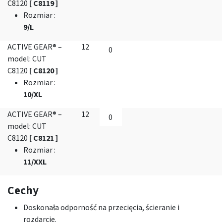
C8120
[ C8119 ]
Rozmiar
:
9/L
ACTIVE GEAR® –
12
model: CUT
C8120
[ C8120 ]
Rozmiar
:
10/XL
ACTIVE GEAR® –
12
model: CUT
C8120
[ C8121 ]
Rozmiar
:
11/XXL
Cechy
Doskonała odporność na przecięcia, ścieranie i
rozdarcie.