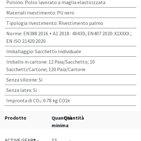
Polsino
:
Polso lavorato a maglia elasticizzata
Materiali rivestimento
:
PU nero
Tipologia rivestimento
:
Rivestimento palmo
Norme
:
EN388 2016 + A1 2018 : 4X43D, EN407 2020: X1XXXX ;
EN ISO 21420:2020
Imballaggio
:
Sacchetto Individuale
Imballo in cartone
:
12 Paia/Sacchetto; 10
Sacchetti/Cartone; 120 Paia/Cartone
Senza silicone
:
Si
Senza latex
:
Si
Impronta di CO₂
:
0.78 kg CO2e
Prodotto
Quantità
Quantità
minima
ACTIVE GEAR® –
12