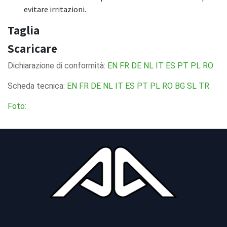
evitare irritazioni.
Taglia
Scaricare
Dichiarazione di conformità:
EN
FR
DE
NL
IT
ES
PT
PL
RO
Scheda tecnica:
EN
FR
DE
NL
IT
ES
PT
PL
RO
BG
SL
TR
Foto: