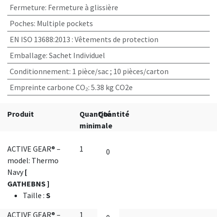
Fermeture
:
Fermeture à glissière
Poches
:
Multiple pockets
EN ISO 13688:2013
:
Vêtements de protection
Emballage
:
Sachet Individuel
Conditionnement
:
1 pièce/sac ; 10 pièces/carton
Empreinte carbone CO₂
:
5.38 kg CO2e
Produit
Quantité
Quantité
minimale
ACTIVE GEAR® –
1
model: Thermo
Navy
[
GATHEBNS ]
Taille
:
S
ACTIVE GEAR® –
1