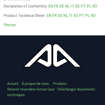
Declaration of Conformity:
EN
FR
DE
NL
IT
ES
PT
PL
RO
Product Technical Sheet:
EN
FR
DE
NL
IT
ES
PT
PL
RO
Photos:
Accueil
À propos de nous
Produits
Devenir revendeur Active Gear
Télécharger documents
techniques