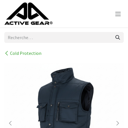
Se rendre au contenu
Cold Protection