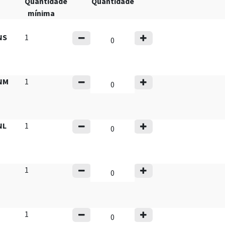
Quantidade
Quantidade
mínima
NS
1
NM
1
NL
1
1
1