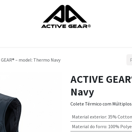
rodutos
Luvas
Sapatos
Proteçao da cabeça
Proteçao do
 GEAR® – model: Thermo Navy
ACTIVE GEAR
Navy
Colete Térmico com Múltiplos
Material exterior
:
35% Cotton
Material do forro
:
100% Polye