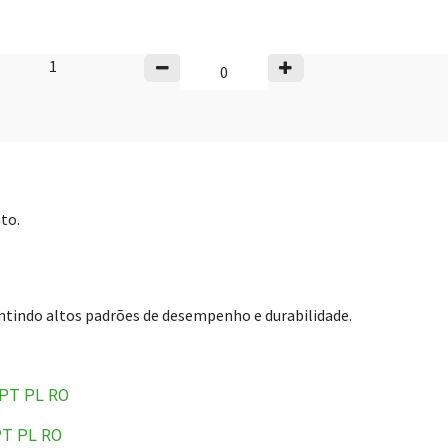
1
to.
tindo altos padrões de desempenho e durabilidade.
PT
PL
RO
PT
PL
RO