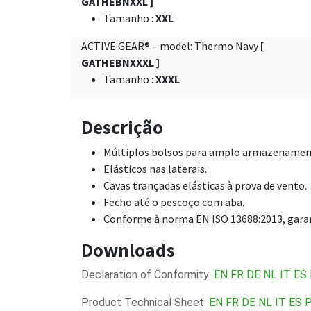
GATHEBNXXL ]
Tamanho
:
XXL
ACTIVE GEAR® – model: Thermo Navy
[
GATHEBNXXXL ]
Tamanho
:
XXXL
Descrição
Múltiplos bolsos para amplo armazenamen
Elásticos nas laterais.
Cavas trançadas elásticas à prova de vento.
Fecho até o pescoço com aba.
Conforme à norma EN ISO 13688:2013, garan
Downloads
Declaration of Conformity:
EN
FR
DE
NL
IT
ES
Product Technical Sheet:
EN
FR
DE
NL
IT
ES