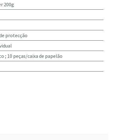
r 200g
 de protecção
idual
co ; 10 peças/caixa de papelão