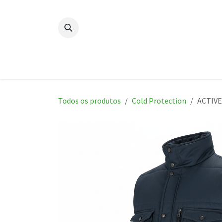
Skip to Content
Página Inicial
Novidades
P
Todos os produtos
Cold Protection
ACTIVE