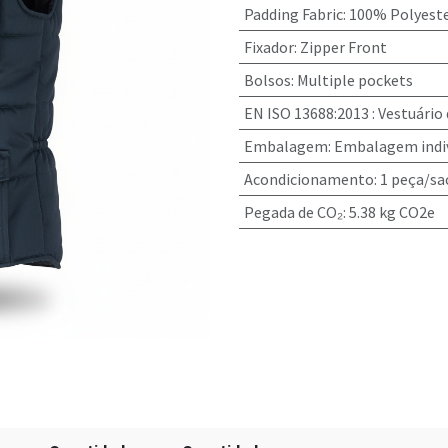
Padding Fabric
:
100% Polyeste
Fixador
:
Zipper Front
Bolsos
:
Multiple pockets
EN ISO 13688:2013
:
Vestuário
Embalagem
:
Embalagem indiv
Acondicionamento
:
1 peça/sa
Pegada de CO₂
:
5.38 kg CO2e