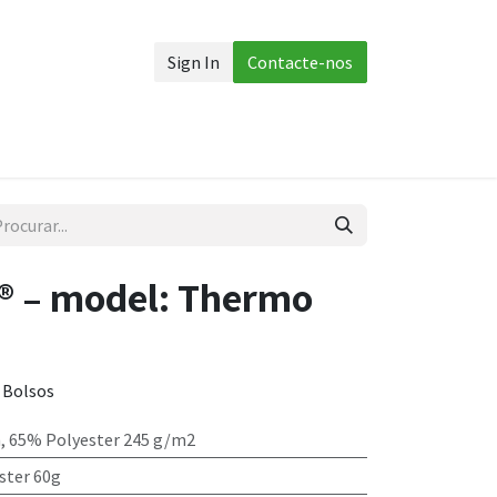
Sign In
Contacte-nos
 corpo
Acessórios
Mais
® – model: Thermo
 Bolsos
, 65% Polyester 245 g/m2
ster 60g