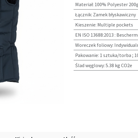
Materiał
:
100% Polyester 200
Łącznik
:
Zamek błyskawiczny
Kieszenie
:
Multiple pockets
EN ISO 13688:2013
:
Bescherme
Woreczek foliowy
:
Indywidual
Pakowanie
:
1 sztuka/torba ; 
Ślad węglowy
:
5.38 kg CO2e