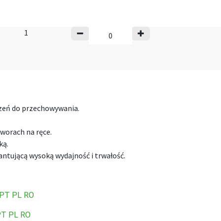
1
rzeń do przechowywania.
worach na ręce.
ką.
ntującą wysoką wydajność i trwałość.
PT
PL
RO
PT
PL
RO