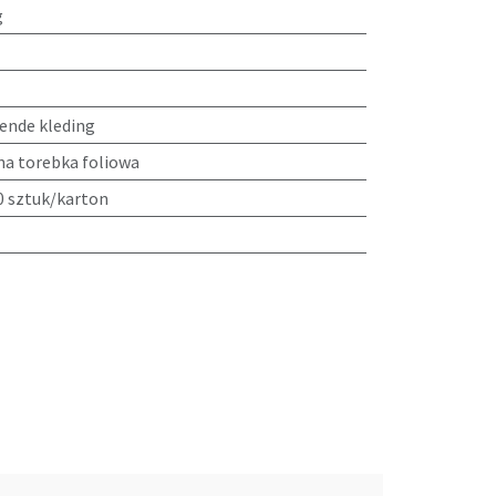
g
nde kleding
na torebka foliowa
10 sztuk/karton