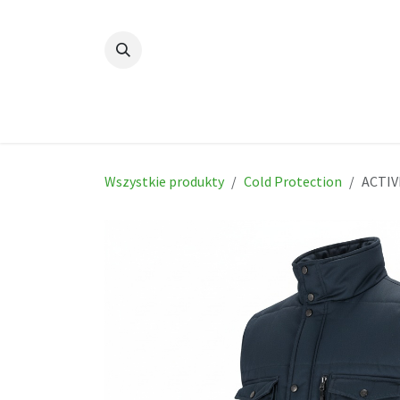
Skip to Content
Dom
New
Produc
Wszystkie produkty
Cold Protection
ACTIV