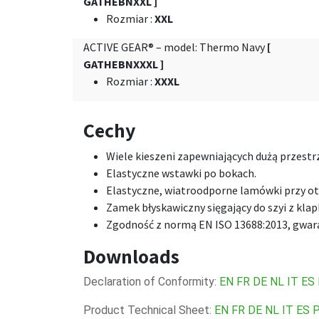
GATHEBNXXL ]
Rozmiar
:
XXL
ACTIVE GEAR® – model: Thermo Navy
[
GATHEBNXXXL ]
Rozmiar
:
XXXL
Cechy
Wiele kieszeni zapewniających dużą przest
Elastyczne wstawki po bokach.
Elastyczne, wiatroodporne lamówki przy ot
Zamek błyskawiczny sięgający do szyi z klap
Zgodność z normą EN ISO 13688:2013, gwara
Downloads
Declaration of Conformity:
EN
FR
DE
NL
IT
ES
Product Technical Sheet:
EN
FR
DE
NL
IT
ES