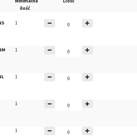
Minimalna
Llość
ilość
NS
1
NM
1
NL
1
1
1