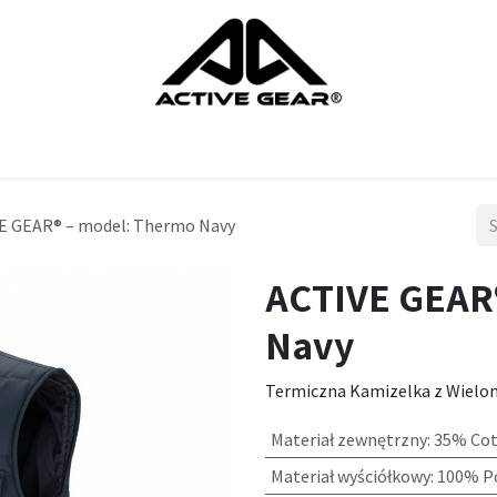
ts
rekawice
ochrona nog
ochrona glowy
ochrona ciala
E GEAR® – model: Thermo Navy
ACTIVE GEAR
Navy
Termiczna Kamizelka z Wielo
Materiał zewnętrzny
:
35% Cot
Materiał wyściółkowy
:
100% Po