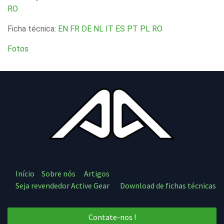
RO
Ficha técnica:
EN
FR
DE
NL
IT
ES
PT
PL
RO
Fotos
Início
Sobre nós
Artigos
Seja revendedor Active Gear
Download de fichas técnicas
Contate-nos !