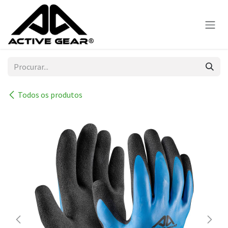
Skip to Content
Todos os produtos