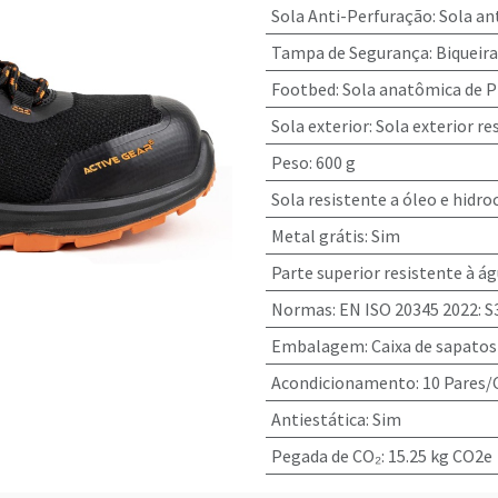
Sola Anti-Perfuração
:
Sola an
Tampa de Segurança
:
Biqueira
Footbed
:
Sola anatômica de P
Sola exterior
:
Sola exterior r
Peso
:
600 g
Sola resistente a óleo e hidr
Metal grátis
:
Sim
Parte superior resistente à á
Normas
:
EN ISO 20345 2022: S
Embalagem
:
Caixa de sapatos
Acondicionamento
:
10 Pares/
Antiestática
:
Sim
Pegada de CO₂
:
15.25 kg CO2e