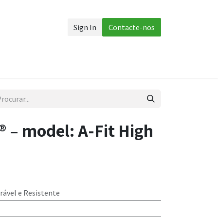
Sign In
Contacte-nos
 corpo
Acessórios
Mais
 – model: A-Fit High
rável e Resistente