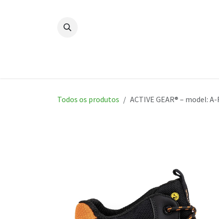
Skip to Content
Página Inicial
Novidades
P
Todos os produtos
ACTIVE GEAR® – model: A-