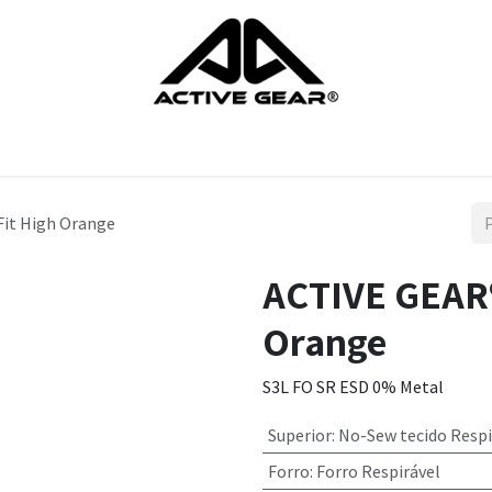
rodutos
Luvas
Sapatos
Proteçao da cabeça
Proteçao do
Fit High Orange
ACTIVE GEAR®
Orange
S3L FO SR ESD 0% Metal
Superior
:
No-Sew tecido Respi
Forro
:
Forro Respirável