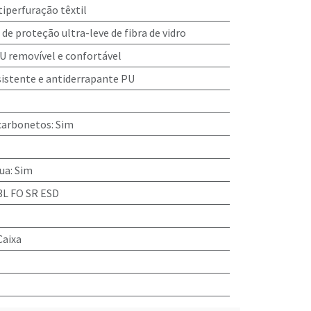
tiperfuração têxtil
 de proteção ultra-leve de fibra de vidro
U removível e confortável
esistente e antiderrapante PU
ocarbonetos
:
Sim
gua
:
Sim
3L FO SR ESD
Caixa