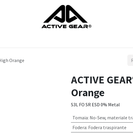
ti
Guanti
Scarpe
Protezione della testa
Protezione del
 High Orange
ACTIVE GEAR®
Orange
S3L FO SR ESD 0% Metal
Tomaia
:
No-Sew, materiale tr
Fodera
:
Fodera traspirante