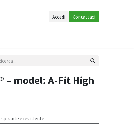
Accedi
Contattaci
 corpo
Accessori
Piu info
 – model: A-Fit High
aspirante e resistente