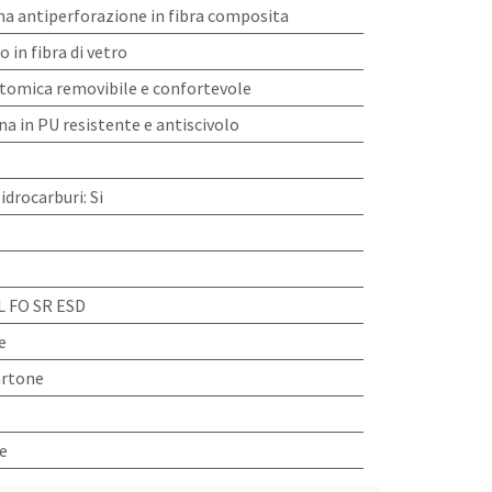
a antiperforazione in fibra composita
 in fibra di vetro
atomica removibile e confortevole
na in PU resistente e antiscivolo
 idrocarburi
:
Si
L FO SR ESD
e
artone
e