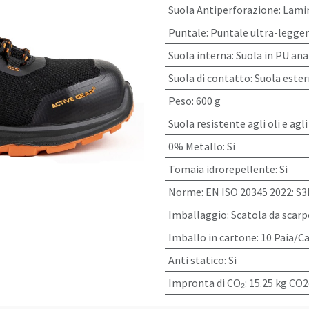
Suola Antiperforazione
:
Lamin
Puntale
:
Puntale ultra-leggero
Suola interna
:
Suola in PU an
Suola di contatto
:
Suola ester
Peso
:
600 g
Suola resistente agli oli e agli
0% Metallo
:
Si
Tomaia idrorepellente
:
Si
Norme
:
EN ISO 20345 2022: S3
Imballaggio
:
Scatola da scarp
Imballo in cartone
:
10 Paia/C
Anti statico
:
Si
Impronta di CO₂
:
15.25 kg CO2