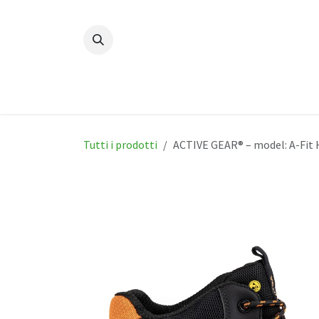
Passa al contenuto
Home
Nuovi prodotti
Prodot
Tutti i prodotti
ACTIVE GEAR® – model: A-Fit