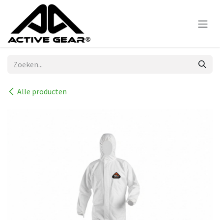
Overslaan naar inhoud
Alle producten