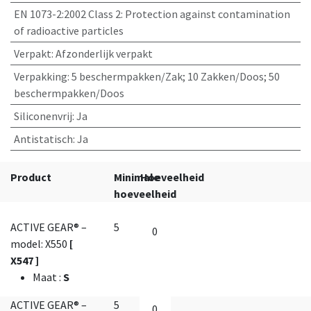
EN 1073-2:2002 Class 2
:
Protection against contamination
of radioactive particles
Verpakt
:
Afzonderlijk verpakt
Verpakking
:
5 beschermpakken/Zak; 10 Zakken/Doos; 50
beschermpakken/Doos
Siliconenvrij
:
Ja
Antistatisch
:
Ja
Product
Minimale
Hoeveelheid
hoeveelheid
ACTIVE GEAR® –
5
model: X550
[
X547 ]
Maat
:
S
ACTIVE GEAR® –
5