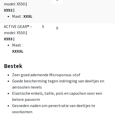
model: X550
[
X552 ]
Maat
:
XXXL
ACTIVE GEAR® –
5
model: X550
[
X553 ]
Maat
:
XXXXL
Bestek
Zeer goed ademende Microporous-stof
Goede bescherming tegen indringing van deeltjes en
aërosolen nevels
Elastische enkels, taille, pols en capuchon voor een
betere pasvorm
Gesneden naden om penertratie van deeltjes te
voorkomen