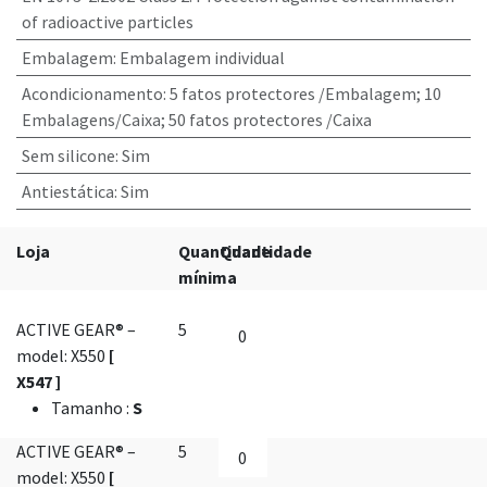
of radioactive particles
Embalagem
:
Embalagem individual
Acondicionamento
:
5 fatos protectores /Embalagem; 10
Embalagens/Caixa; 50 fatos protectores /Caixa
Sem silicone
:
Sim
Antiestática
:
Sim
Loja
Quantidade
Quantidade
mínima
ACTIVE GEAR® –
5
model: X550
[
X547 ]
Tamanho
:
S
ACTIVE GEAR® –
5
model: X550
[