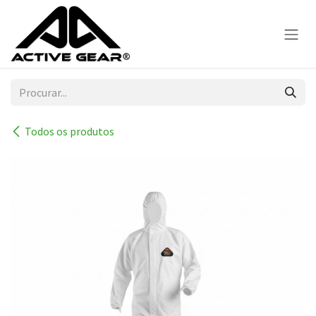
Skip to Content
Todos os produtos