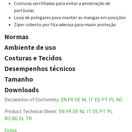
Costuras serrilhadas para evitar a peneiração de
partículas
Loop de polegares para manter as mangas em posições
Zíper coberto por fita adesiva para maior proteção
Normas
Ambiente de uso
Costuras e Tecidos
Desempenhos técnicos
Tamanho
Downloads
Declaration of Conformity:
EN
FR
DE
NL
IT
ES
PT
PL
RO
Product Technical Sheet:
EN
FR
DE
NL
IT
ES
PT
PL
RO
BG
SL
TR
Fotos