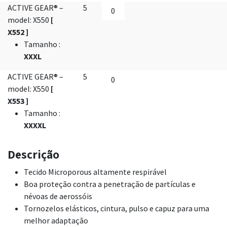
ACTIVE GEAR® –
5
model: X550
[
X552 ]
Tamanho
:
XXXL
ACTIVE GEAR® –
5
model: X550
[
X553 ]
Tamanho
:
XXXXL
Descrição
Tecido Microporous altamente respirável
Boa proteção contra a penetração de partículas e
névoas de aerossóis
Tornozelos elásticos, cintura, pulso e capuz para uma
melhor adaptação