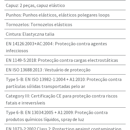
Capuz
:
2 peças, capuz elástico
Punhos
:
Punhos elásticos, elásticos polegares loops
Tornozelos
:
Tornozelos elásticos
Cintura
:
Elastyczna talia
EN 14126:2003+AC:2004
:
Protecção contra agentes
infecciosos
EN 1149-5:2018
:
Protecção contra cargas electrostáticas
EN ISO 13688:2013
:
Vestuário de protecção
Type 5-B: EN ISO 13982-1:2004 + A1:2010
:
Protecção contra
partículas sólidas transportadas pelo ar
Category III
:
Certificação CE para proteção contra riscos
fatais e irreversíveis
Type 6-B: EN 13034:2005 + A1:2009
:
Proteção contra
produtos químicos líquidos, spray de luz
EN 1073-2:2002 Class 2
:
Protection against contamination