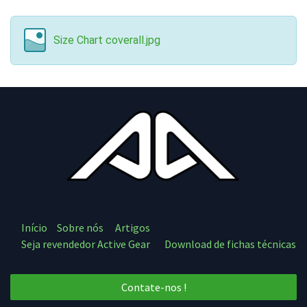
Size Chart coverall.jpg
Início
Sobre nós
Artigos
Seja revendedor Active Gear
Download de fichas técnicas
Contate-nos !