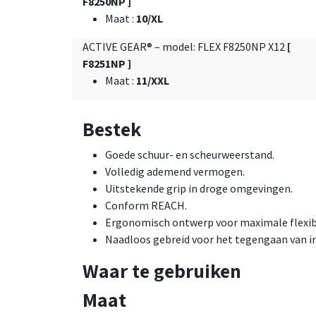
F8250NP ]
Maat
:
10/XL
ACTIVE GEAR® – model: FLEX F8250NP X12
[
F8251NP ]
Maat
:
11/XXL
Bestek
Goede schuur- en scheurweerstand.
Volledig ademend vermogen.
Uitstekende grip in droge omgevingen.
Conform REACH.
Ergonomisch ontwerp voor maximale flexibi
Naadloos gebreid voor het tegengaan van ir
Waar te gebruiken
Maat