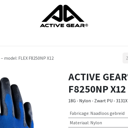
ndschoenen
Schoenen
Hoofdbescherming
Lichaamsbesc
– model: FLEX F8250NP X12
ACTIVE GEAR®
F8250NP X12
18G - Nylon - Zwart PU - 3131X 
Fabricage
:
Naadloos gebreid
Materiaal
:
Nylon