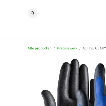
Overslaan naar inhoud
Home
Nieuw
Producten
Ha
Alle producten
Precisiewerk
ACTIVE GEAR® 