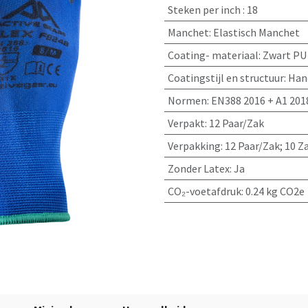
Steken per inch
:
18
Manchet
:
Elastisch Manchet
Coating- materiaal
:
Zwart PU
Coatingstijl en structuur
:
Han
Normen
:
EN388 2016 + A1 2018
Verpakt
:
12 Paar/Zak
Verpakking
:
12 Paar/Zak; 10 
Zonder Latex
:
Ja
CO₂-voetafdruk
:
0.24 kg CO2e