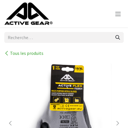
Se rendre au contenu
Tous les produits