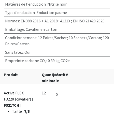
Matières de l'enduction
:
Nitrile noir
Type d'enduction
:
Enduction paume
Normes
:
EN388:2016 + A1:2018 : 4121X ; EN ISO 21420:2020
Emballage
:
Cavalier en carton
Conditionnement
:
12 Paires/Sachet; 10 Sachets/Carton; 120
Paires/Carton
Sans latex
:
Oui
Empreinte carbone CO₂
:
0.39 kg CO2e
Produit
Quantité
Quantité
minimale
Active FLEX
12
F3220 (cavalier)
[
F3217CH ]
Taille
:
7/S