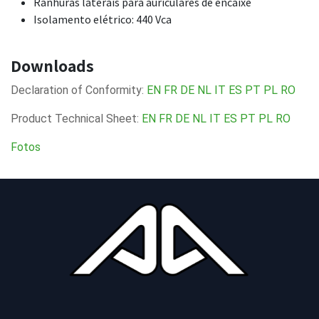
Ranhuras laterais para auriculares de encaixe
Isolamento elétrico: 440 Vca
Downloads
Declaration of Conformity:
EN
FR
DE
NL
IT
ES
PT
PL
RO
Product Technical Sheet:
EN
FR
DE
NL
IT
ES
PT
PL
RO
Fotos