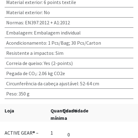
Material exterior
:
6 points textile
Material exterior
:
No
Normas
:
EN397:2012 + A1:2012
Embalagem
:
Embalagem individual
Acondicionamento
:
1 Pcs/Bag; 30 Pcs/Carton
Resistente a impactos
:
Sim
Correia de queixo
:
Yes (2-points)
Pegada de CO₂
:
2.06 kg CO2e
Circunferência da cabeça ajustável
:
52-64 cm
Peso
:
350 g
Loja
Quantidade
Quantidade
mínima
ACTIVE GEAR® –
1