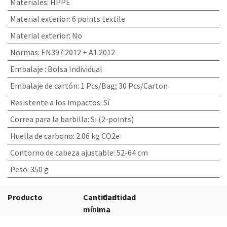
Materiales
:
HPPE
Material exterior
:
6 points textile
Material exterior
:
No
Normas
:
EN397:2012 + A1:2012
Embalaje
:
Bolsa Individual
Embalaje de cartón
:
1 Pcs/Bag; 30 Pcs/Carton
Resistente a los impactos
:
Sí
Correa para la barbilla
:
Si (2-points)
Huella de carbono
:
2.06 kg CO2e
Contorno de cabeza ajustable
:
52-64 cm
Peso
:
350 g
Producto
Cantidad
Cantidad
mínima