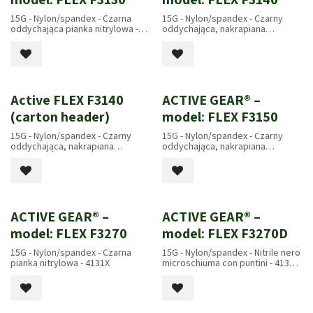
15G - Nylon/spandex - Czarna
15G - Nylon/spandex - Czarny
oddychająca pianka nitrylowa -
oddychająca, nakrapiana
4131A - EN407 2020: X1XXXX
mikropianka nitrylowa - 4131A -
EN407 2020: X1XXXX
Active FLEX F3140
ACTIVE GEAR® –
(carton header)
model: FLEX F3150
15G - Nylon/spandex - Czarny
15G - Nylon/spandex - Czarny
oddychająca, nakrapiana
oddychająca, nakrapiana
mikropianka nitrylowa - 4131A -
mikropianka nitrylowa - 4131A -
EN407 2020: X1XXXX
EN407 2020: X1XXXX
ACTIVE GEAR® –
ACTIVE GEAR® –
model: FLEX F3270
model: FLEX F3270D
15G - Nylon/spandex - Czarna
15G - Nylon/spandex - Nitrile nero
pianka nitrylowa - 4131X
microschiuma con puntini - 4131X
- EN407 2020: X1XXXX