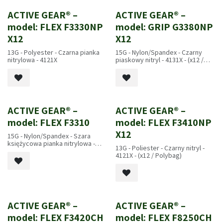
ACTIVE GEAR® –
ACTIVE GEAR® –
model: FLEX F3330NP
model: GRIP G3380NP
X12
X12
13G - Polyester - Czarna pianka
15G - Nylon/Spandex - Czarny
nitrylowa - 4121X
piaskowy nitryl - 4131X - (x12 /
Polybag)
ACTIVE GEAR® –
ACTIVE GEAR® –
model: FLEX F3310
model: FLEX F3410NP
X12
15G - Nylon/Spandex - Szara
księżycowa pianka nitrylowa -
13G - Poliester - Czarny nitryl -
4121A - EN407 2020: X1XXXX
4121X - (x12 / Polybag)
ACTIVE GEAR® –
ACTIVE GEAR® –
model: FLEX F3420CH
model: FLEX F8250CH