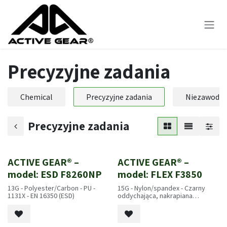
Skip to Content
Precyzyjne zadania
Chemical
Precyzyjne zadania
Niezawodn
Precyzyjne zadania
ACTIVE GEAR® –
ACTIVE GEAR® –
Nowość!
Nowość!
model: ESD F8260NP
model: FLEX F3850
13G - Polyester/Carbon - PU -
15G - Nylon/spandex - Czarny
1131X - EN 16350 (ESD)
oddychająca, nakrapiana
mikropianka nitrylowa - 4131A -
EN407 2020: X1XXXX