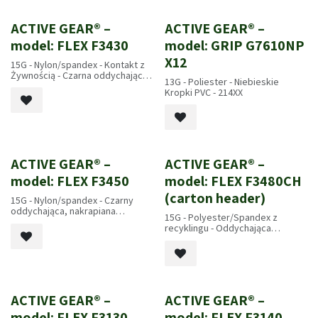
ACTIVE GEAR® –
ACTIVE GEAR® –
Nowość!
Nowość!
model: FLEX F3430
model: GRIP G7610NP
X12
15G - Nylon/spandex - Kontakt z
Żywnością - Czarna oddychająca
13G - Poliester - Niebieskie
pianka nitrylowa - 4131A - EN 407 :
Kropki PVC - 214XX
X1XXXX
ACTIVE GEAR® –
ACTIVE GEAR® –
Nowość!
model: FLEX F3450
model: FLEX F3480CH
(carton header)
15G - Nylon/spandex - Czarny
oddychająca, nakrapiana
15G - Polyester/Spandex z
mikropianka nitrylowa - 4131X -
recyklingu - Oddychająca
EN 407 : X1XXXX
mikropiana z nitrilem - 4121X
ACTIVE GEAR® –
ACTIVE GEAR® –
model: FLEX F3130
model: FLEX F3140