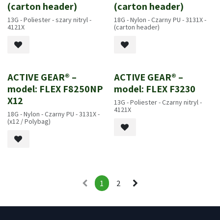
(carton header)
(carton header)
13G - Poliester - szary nitryl -
18G - Nylon - Czarny PU - 3131X -
4121X
(carton header)
ACTIVE GEAR® –
ACTIVE GEAR® –
model: FLEX F8250NP
model: FLEX F3230
X12
13G - Poliester - Czarny nitryl -
4121X
18G - Nylon - Czarny PU - 3131X -
(x12 / Polybag)
1
2