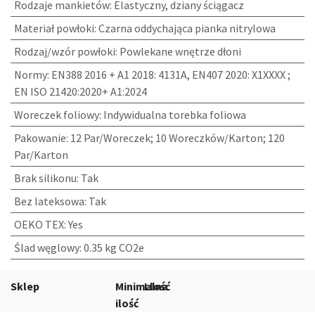
Rodzaje mankietów
:
Elastyczny, dziany ściągacz
Materiał powłoki
:
Czarna oddychająca pianka nitrylowa
Rodzaj/wzór powłoki
:
Powlekane wnętrze dłoni
Normy
:
EN388 2016 + A1 2018: 4131A, EN407 2020: X1XXXX ;
EN ISO 21420:2020+ A1:2024
Woreczek foliowy
:
Indywidualna torebka foliowa
Pakowanie
:
12 Par/Woreczek; 10 Woreczków/Karton; 120
Par/Karton
Brak silikonu
:
Tak
Bez lateksowa
:
Tak
OEKO TEX
:
Yes
Ślad węglowy
:
0.35 kg CO2e
Sklep
Minimalna
Llość
ilość