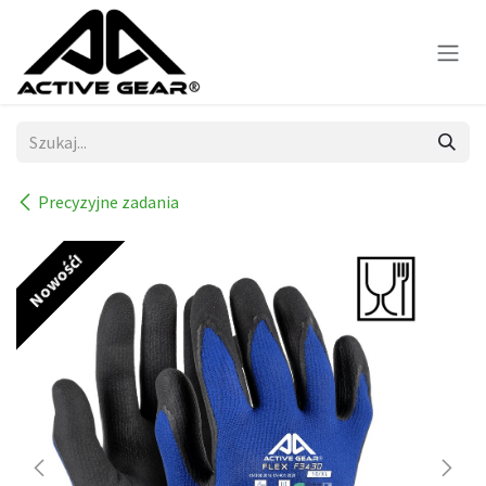
Skip to Content
Precyzyjne zadania
Nowość!