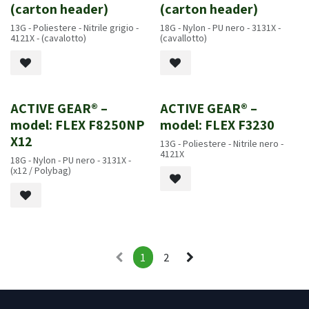
(carton header)
(carton header)
13G - Poliestere - Nitrile grigio -
18G - Nylon - PU nero - 3131X -
4121X - (cavalotto)
(cavallotto)
ACTIVE GEAR® –
ACTIVE GEAR® –
model: FLEX F8250NP
model: FLEX F3230
X12
13G - Poliestere - Nitrile nero -
4121X
18G - Nylon - PU nero - 3131X -
(x12 / Polybag)
1
2