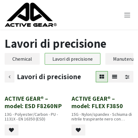
Passa al contenuto
Lavori di precisione
Chemical
Lavori di precisione
Manutenzio
Lavori di precisione
ACTIVE GEAR® –
ACTIVE GEAR® –
Nuovo!
Nuovo!
model: ESD F8260NP
model: FLEX F3850
13G - Polyester/Carbon - PU -
15G - Nylon/spandex - Schiuma di
1131X - EN 16350 (ESD)
nitrile traspirante nero con
puntini - 4131A - EN407 2020:
X1XXXX