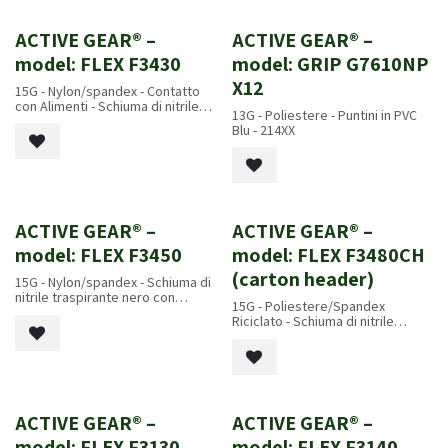
ACTIVE GEAR® –
ACTIVE GEAR® –
Nuovo!
Nuovo!
model: FLEX F3430
model: GRIP G7610NP
X12
15G - Nylon/spandex - Contatto
con Alimenti - Schiuma di nitrile
13G - Poliestere - Puntini in PVC
traspirante nero - 4131A - EN 407 :
Blu - 214XX
X1XXXX
ACTIVE GEAR® –
ACTIVE GEAR® –
Nuovo!
model: FLEX F3450
model: FLEX F3480CH
(carton header)
15G - Nylon/spandex - Schiuma di
nitrile traspirante nero con
15G - Poliestere/Spandex
puntini - 4131X - EN 407 : X1XXXX
Riciclato - Schiuma di nitrile
traspirante nero - 4121X
ACTIVE GEAR® –
ACTIVE GEAR® –
model: FLEX F3130
model: FLEX F3140