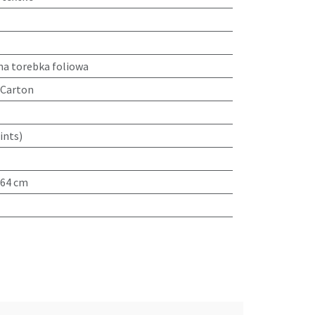
na torebka foliowa
/Carton
ints)
-64 cm