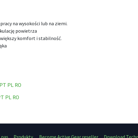
pracy na wysokości lub na ziemi.
kulację powietrza
większy komfort i stabilność.
łąka
PT
PL
RO
PT
PL
RO
 nas
Produkty
Become Active Gear reseller
Download Techni