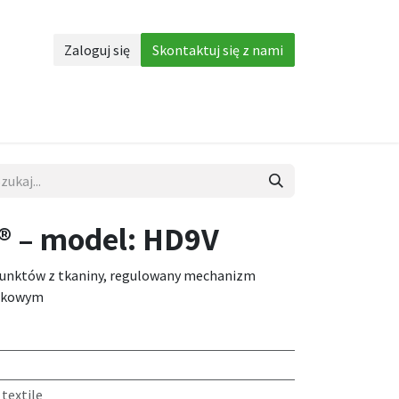
Zaloguj się
Skontaktuj się z nami
Akcesoria
More
® – model: HD9V
punktów z tkaniny, regulowany mechanizm
ódkowym
 textile