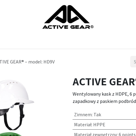
ts
rekawice
ochrona nog
ochrona glowy
ochrona ciala
TIVE GEAR® – model: HD9V
ACTIVE GEAR
Wentylowany kask z HDPE, 6 
zapadkowy z paskiem podbr
Zimnem
:
Tak
Materiał
:
HPPE
Materiał zewnętrzny
:
6 points