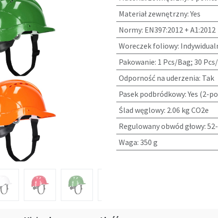
Materiał zewnętrzny
:
Yes
Normy
:
EN397:2012 + A1:2012
Woreczek foliowy
:
Indywidual
Pakowanie
:
1 Pcs/Bag; 30 Pcs
Odporność na uderzenia
:
Tak
Pasek podbródkowy
:
Yes (2-po
Ślad węglowy
:
2.06 kg CO2e
Regulowany obwód głowy
:
52
Waga
:
350 g