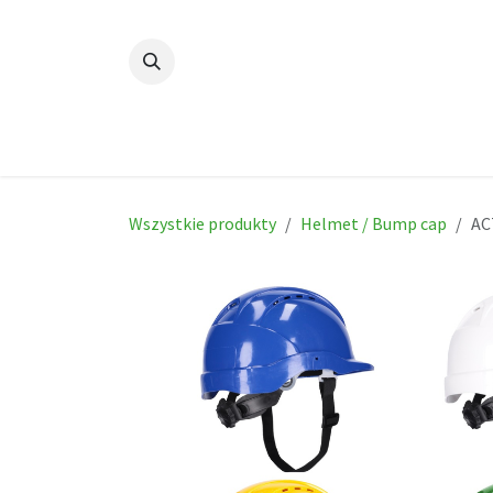
Skip to Content
Dom
New
Produc
Wszystkie produkty
Helmet / Bump cap
AC