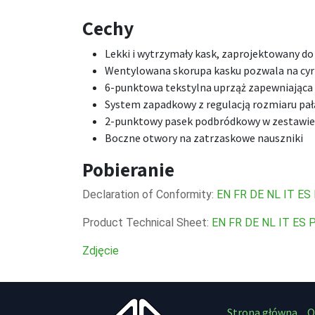
Cechy
Lekki i wytrzymały kask, zaprojektowany do 
Wentylowana skorupa kasku pozwala na cyr
6-punktowa tekstylna uprząż zapewniająca 
System zapadkowy z regulacją rozmiaru pa
2-punktowy pasek podbródkowy w zestawie
Boczne otwory na zatrzaskowe nauszniki
Pobieranie
Declaration of Conformity:
EN
FR
DE
NL
IT
ES
Product Technical Sheet:
EN
FR
DE
NL
IT
ES
Zdjęcie
Strona główna
O