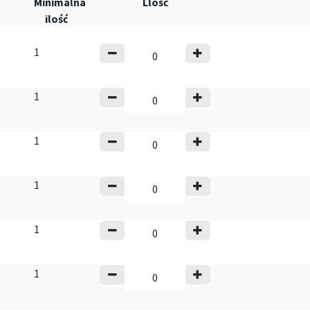
Minimalna
Llość
ilość
1
1
1
1
1
1