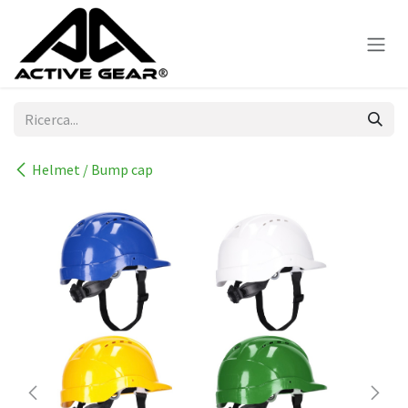
Passa al contenuto
Helmet / Bump cap