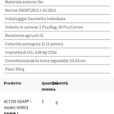
Materiale esterno
:
Yes
Norme
:
EN397:2012 + A1:2012
Imballaggio
:
Sacchetto Individuale
Imballo in cartone
:
1 Pcs/Bag; 30 Pcs/Carton
Resistente agli urti
:
Si
Cinturino sottogola
:
Si (2-points)
Impronta di CO₂
:
2.06 kg CO2e
Circonferenza della testa regolabile
:
52-64 cm
Peso
:
350 g
Prodotto
Quantità
Quantità
minima
ACTIVE GEAR® –
1
model: HD9V
[
HD9VB ]