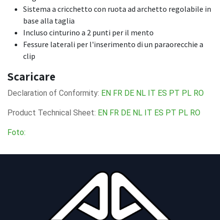
Sistema a cricchetto con ruota ad archetto regolabile in
base alla taglia
Incluso cinturino a 2 punti per il mento
Fessure laterali per l'inserimento di un paraorecchie a
clip
Scaricare
Declaration of Conformity:
EN
FR
DE
NL
IT
ES
PT
PL
RO
Product Technical Sheet:
EN
FR
DE
NL
IT
ES
PT
PL
RO
Foto: