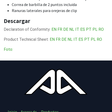
Correa de barbilla de 2 puntos incluida
Ranuras laterales para orejeras de clip
Descargar
Declaration of Conformity:
EN
FR
DE
NL
IT
ES
PT
PL
RO
Product Technical Sheet:
EN
FR
DE
NL
IT
ES
PT
PL
RO
Foto:
Inicio
Acerca de
Productos