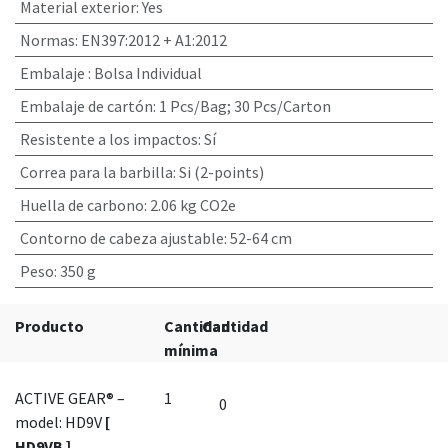
Material exterior
:
Yes
Normas
:
EN397:2012 + A1:2012
Embalaje
:
Bolsa Individual
Embalaje de cartón
:
1 Pcs/Bag; 30 Pcs/Carton
Resistente a los impactos
:
Sí
Correa para la barbilla
:
Si (2-points)
Huella de carbono
:
2.06 kg CO2e
Contorno de cabeza ajustable
:
52-64 cm
Peso
:
350 g
Producto
Cantidad
Cantidad
mínima
ACTIVE GEAR® –
1
model: HD9V
[
HD9VB ]