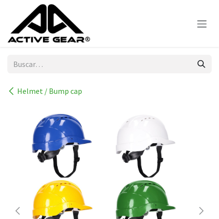
Ir al contenido
Helmet / Bump cap