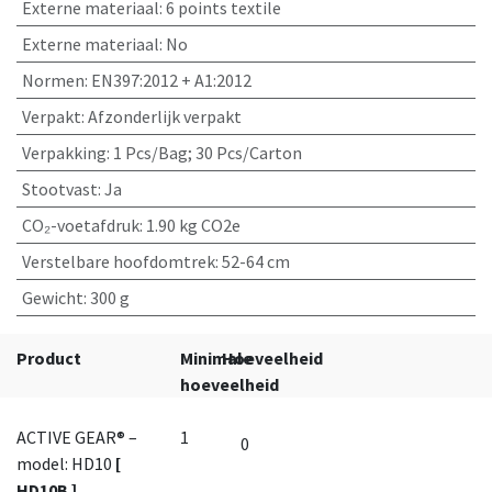
Externe materiaal
:
6 points textile
Externe materiaal
:
No
Normen
:
EN397:2012 + A1:2012
Verpakt
:
Afzonderlijk verpakt
Verpakking
:
1 Pcs/Bag; 30 Pcs/Carton
Stootvast
:
Ja
CO₂-voetafdruk
:
1.90 kg CO2e
Verstelbare hoofdomtrek
:
52-64 cm
Gewicht
:
300 g
Product
Minimale
Hoeveelheid
hoeveelheid
ACTIVE GEAR® –
1
model: HD10
[
HD10B ]