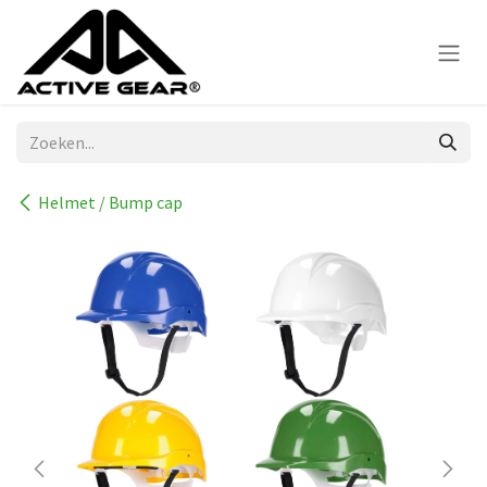
Overslaan naar inhoud
Helmet / Bump cap