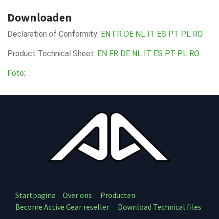
Downloaden
Declaration of Conformity:
EN
FR
DE
NL
IT
ES
PT
PL
RO
Product Technical Sheet:
EN
FR
DE
NL
IT
ES
PT
PL
RO
Foto:
Startpagina
Over ons
Producten
Become Active Gear reseller
Download Technical files