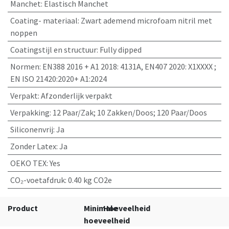
Manchet
:
Elastisch Manchet
Coating- materiaal
:
Zwart ademend microfoam nitril met
noppen
Coatingstijl en structuur
:
Fully dipped
Normen
:
EN388 2016 + A1 2018: 4131A, EN407 2020: X1XXXX ;
EN ISO 21420:2020+ A1:2024
Verpakt
:
Afzonderlijk verpakt
Verpakking
:
12 Paar/Zak; 10 Zakken/Doos; 120 Paar/Doos
Siliconenvrij
:
Ja
Zonder Latex
:
Ja
OEKO TEX
:
Yes
CO₂-voetafdruk
:
0.40 kg CO2e
Product
Minimale
Hoeveelheid
hoeveelheid