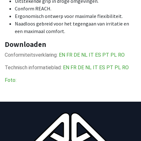
Uitstekende grip in droge omgevingen.
Conform REACH.
Ergonomisch ontwerp voor maximale flexibiliteit.
Naadloos gebreid voor het tegengaan van irritatie en
een maximaal comfort.
Downloaden
Conformiteitsverklaring:
EN
FR
DE
NL
IT
ES
PT
PL
RO
Technisch informatieblad:
EN
FR
DE
NL
IT
ES
PT
PL
RO
Foto: