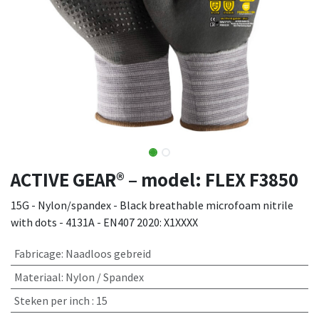
ACTIVE GEAR® – model: FLEX F3850
15G - Nylon/spandex - Black breathable microfoam nitrile
with dots - 4131A - EN407 2020: X1XXXX
Fabricage
:
Naadloos gebreid
Materiaal
:
Nylon / Spandex
Steken per inch
:
15