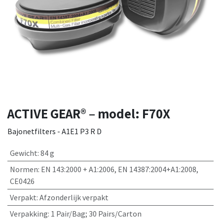
ACTIVE GEAR® – model: F70X
Bajonetfilters - A1E1 P3 R D
Gewicht
:
84 g
Normen
:
EN 143:2000 + A1:2006, EN 14387:2004+A1:2008,
CE0426
Verpakt
:
Afzonderlijk verpakt
Verpakking
:
1 Pair/Bag; 30 Pairs/Carton