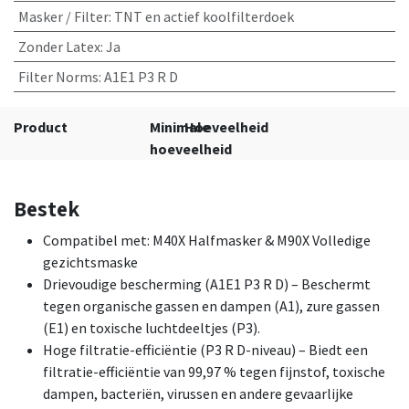
Masker / Filter
:
TNT en actief koolfilterdoek
Zonder Latex
:
Ja
Filter Norms
:
A1E1 P3 R D
Product
Minimale
Hoeveelheid
hoeveelheid
Bestek
Compatibel met: M40X Halfmasker & M90X Volledige
gezichtsmaske
Drievoudige bescherming (A1E1 P3 R D) – Beschermt
tegen organische gassen en dampen (A1), zure gassen
(E1) en toxische luchtdeeltjes (P3).
Hoge filtratie-efficiëntie (P3 R D-niveau) – Biedt een
filtratie-efficiëntie van 99,97 % tegen fijnstof, toxische
dampen, bacteriën, virussen en andere gevaarlijke