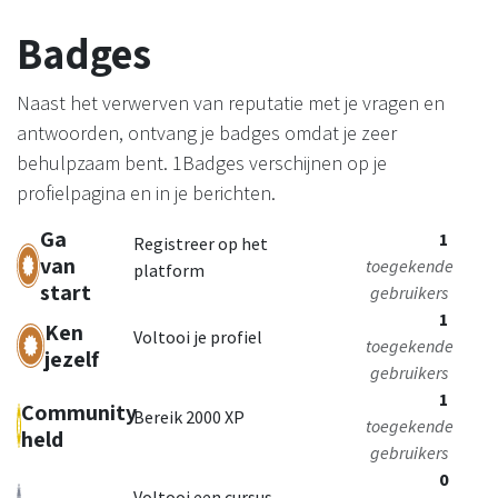
Badges
Naast het verwerven van reputatie met je vragen en
antwoorden, ontvang je badges omdat je zeer
behulpzaam bent.
1Badges verschijnen op je
profielpagina en in je berichten.
Ga
1
Registreer op het
van
toegekende
platform
start
gebruikers
1
Ken
Voltooi je profiel
toegekende
jezelf
gebruikers
1
Community
Bereik 2000 XP
toegekende
held
gebruikers
0
Voltooi een cursus