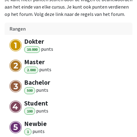
aan het einde van elke cursus. Je kunt ook punten verdienen
op het forum. Volg deze link naar de regels van het forum.
Rangen
Dokter
punt
s
10.000
Master
punt
s
2.000
Bachelor
punt
s
500
Student
punt
s
100
Newbie
punt
s
1