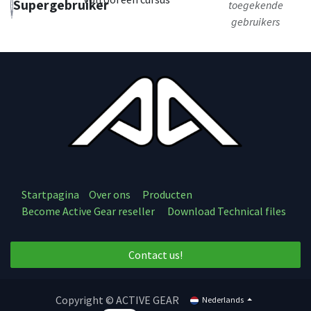
Supergebruiker
toegekende
gebruikers
Startpagina
Over ons
Producten
Become Active Gear reseller
Download Technical files
Contact us!
Copyright © ACTIVE GEAR
Nederlands