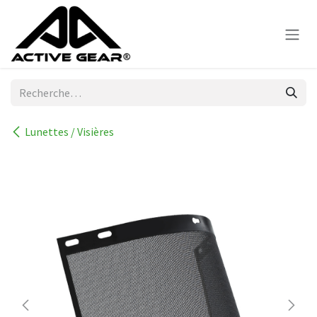
Se rendre au contenu
Lunettes / Visières