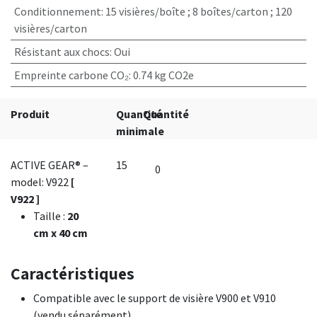
Conditionnement
:
15 visières/boîte ; 8 boîtes/carton ; 120
visières/carton
Résistant aux chocs
:
Oui
Empreinte carbone CO₂
:
0.74 kg CO2e
Produit
Quantité
Quantité
minimale
ACTIVE GEAR® –
15
model: V922
[
V922 ]
Taille
:
20
cm x 40 cm
Caractéristiques
Compatible avec le support de visière V900 et V910
(vendu séparément)