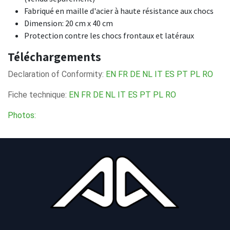
Fabriqué en maille d'acier à haute résistance aux chocs
Dimension: 20 cm x 40 cm
Protection contre les chocs frontaux et latéraux
Téléchargements
Declaration of Conformity:
EN
FR
DE
NL
IT
ES
PT
PL
RO
Fiche technique:
EN
FR
DE
NL
IT
ES
PT
PL
RO
Photos: