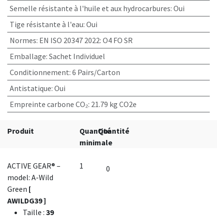
Semelle résistante à l'huile et aux hydrocarbures
:
Oui
Tige résistante à l'eau
:
Oui
Normes
:
EN ISO 20347 2022: O4 FO SR
Emballage
:
Sachet Individuel
Conditionnement
:
6 Pairs/Carton
Antistatique
:
Oui
Empreinte carbone CO₂
:
21.79 kg CO2e
Produit
Quantité
Quantité
minimale
ACTIVE GEAR® –
1
model: A-Wild
Green
[
AWILDG39 ]
Taille
:
39