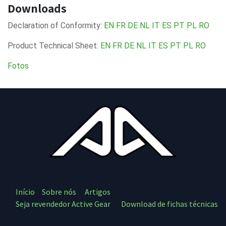
Downloads
Declaration of Conformity:
EN
FR
DE
NL
IT
ES
PT
PL
RO
Product Technical Sheet:
EN
FR
DE
NL
IT
ES
PT
PL
RO
Fotos
Início
Sobre nós
Artigos
Seja revendedor Active Gear
Download de fichas técnicas