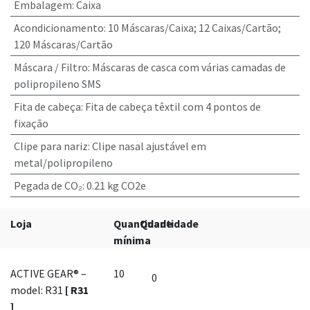
Embalagem
:
Caixa
Acondicionamento
:
10 Máscaras/Caixa; 12 Caixas/Cartão;
120 Máscaras/Cartão
Máscara / Filtro
:
Máscaras de casca com várias camadas de
polipropileno SMS
Fita de cabeça
:
Fita de cabeça têxtil com 4 pontos de
fixação
Clipe para nariz
:
Clipe nasal ajustável em
metal/polipropileno
Pegada de CO₂
:
0.21 kg CO2e
Loja
Quantidade
Quantidade
mínima
ACTIVE GEAR® –
10
model: R31
[ R31
]