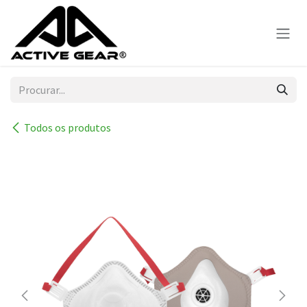
Skip to Content
Todos os produtos