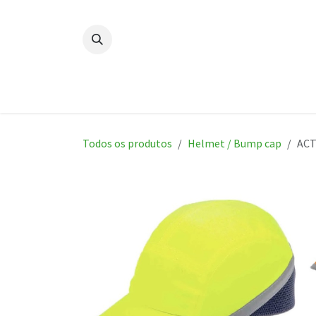
Skip to Content
Página Inicial
Novidades
P
Todos os produtos
Helmet / Bump cap
ACT