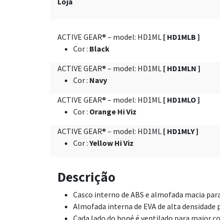
Loja
ACTIVE GEAR® – model: HD1ML
[ HD1MLB ]
Cor
:
Black
ACTIVE GEAR® – model: HD1ML
[ HD1MLN ]
Cor
:
Navy
ACTIVE GEAR® – model: HD1ML
[ HD1MLO ]
Cor
:
Orange Hi Viz
ACTIVE GEAR® – model: HD1ML
[ HD1MLY ]
Cor
:
Yellow Hi Viz
Descrição
Casco interno de ABS e almofada macia par
Almofada interna de EVA de alta densidade 
Cada lado do boné é ventilado para maior c