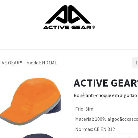
rodutos
Luvas
Sapatos
Proteçao da cabeça
Proteçao do
IVE GEAR® – model: HD1ML
ACTIVE GEAR
Boné anti-choque em algodão /
Frio
:
Sim
Material
:
100% algodão; casc
Normas
:
CE EN 812