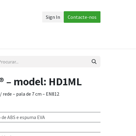
Sign In
Contacte-nos
 corpo
Acessórios
Mais
® – model: HD1ML
 rede – pala de 7 cm – EN812
o de ABS e espuma EVA