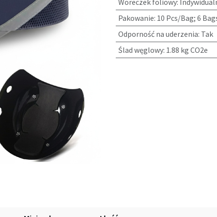
Woreczek foliowy
:
Indywidual
Pakowanie
:
10 Pcs/Bag; 6 Bag
Odporność na uderzenia
:
Tak
Ślad węglowy
:
1.88 kg CO2e