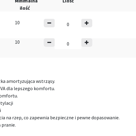
Minimalna
Llość
ilość
10
10
ka amortyzująca wstrząsy.
VA dla lepszego komfortu.
komfortu.
tylacji
i
cia na rzep, co zapewnia bezpieczne i pewne dopasowanie.
 pranie.