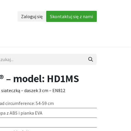
Zaloguj się
Skontaktuj się z nami
Akcesoria
More
® – model: HD1MS
siateczką – daszek 3 cm – EN812
ead circumference: 54-59 cm
pa z ABS i pianka EVA