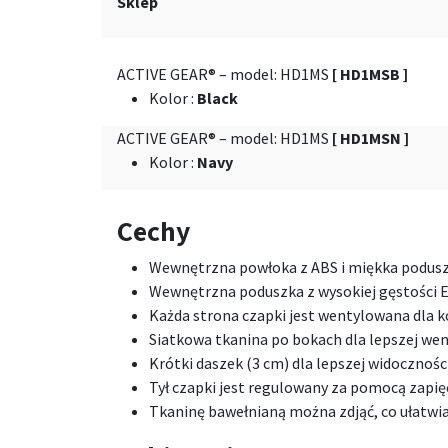
Sklep
ACTIVE GEAR® – model: HD1MS
[ HD1MSB ]
Kolor
:
Black
ACTIVE GEAR® – model: HD1MS
[ HD1MSN ]
Kolor
:
Navy
Cechy
Wewnętrzna powłoka z ABS i miękka podusz
Wewnętrzna poduszka z wysokiej gęstości E
Każda strona czapki jest wentylowana dla 
Siatkowa tkanina po bokach dla lepszej wen
Krótki daszek (3 cm) dla lepszej widocznośc
Tył czapki jest regulowany za pomocą zapię
Tkaninę bawełnianą można zdjąć, co ułatwia