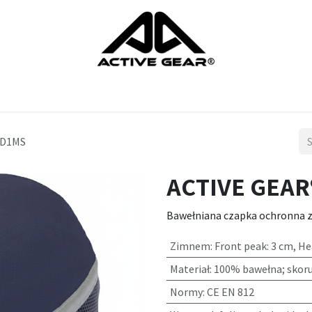
ts
rekawice
ochrona nog
ochrona glowy
ochrona ciala
HD1MS
ACTIVE GEAR
Bawełniana czapka ochronna z 
Zimnem
:
Front peak: 3 cm, H
Materiał
:
100% bawełna; skoru
Normy
:
CE EN 812