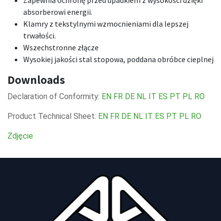
absorberowi energii.
Klamry z tekstylnymi wzmocnieniami dla lepszej
trwałości.
Wszechstronne złącze
Wysokiej jakości stal stopowa, poddana obróbce cieplnej
Downloads
Declaration of Conformity:
EN
FR
DE
NL
IT
ES
PT
PL
RO
Product Technical Sheet:
EN
FR
DE
NL
IT
ES
PT
PL
RO
Zdjęcie