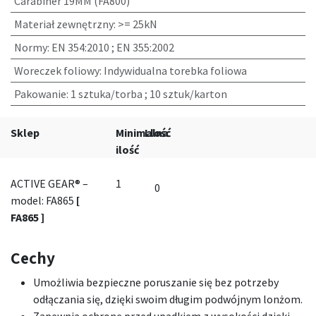
Carabiner 19MM (FA800)
Materiał zewnętrzny
:
>= 25kN
Normy
:
EN 354:2010 ; EN 355:2002
Woreczek foliowy
:
Indywidualna torebka foliowa
Pakowanie
:
1 sztuka/torba ; 10 sztuk/karton
Sklep
Minimalna
Llość
ilość
ACTIVE GEAR® –
1
model: FA865
[
FA865 ]
Cechy
Umożliwia bezpieczne poruszanie się bez potrzeby
odłączania się, dzięki swoim długim podwójnym lonżom.
Zapewnia ochronę przed upadkiem z wysokości dzięki