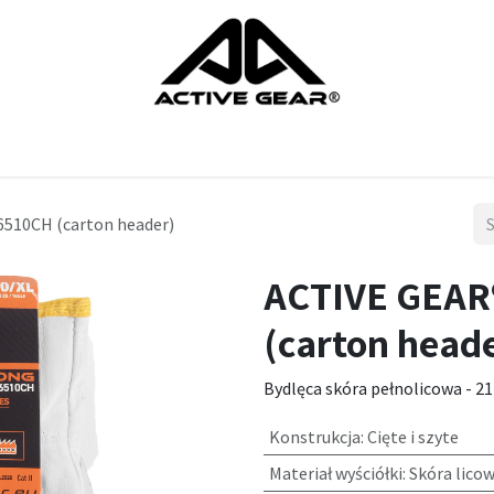
ts
rekawice
ochrona nog
ochrona glowy
ochrona ciala
6510CH (carton header)
ACTIVE GEAR®
(carton head
Bydlęca skóra pełnolicowa - 2
Konstrukcja
:
Cięte i szyte
Materiał wyściółki
:
Skóra licow