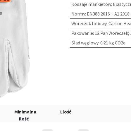
Rodzaje mankietów
:
Elastycz
Normy
:
EN388 2016 + A1 2018:
Woreczek foliowy
:
Carton Hea
Pakowanie
:
12 Par/Woreczek;
Ślad węglowy
:
0.21 kg CO2e
Minimalna
Llość
ilość