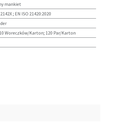
ny mankiet
 2142X ; EN ISO 21420:2020
der
 10 Woreczków/Karton; 120 Par/Karton