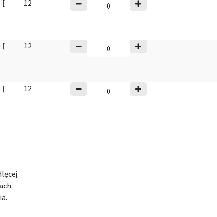
)
[
12
)
[
12
)
[
12
dlęcej.
ach.
ia.