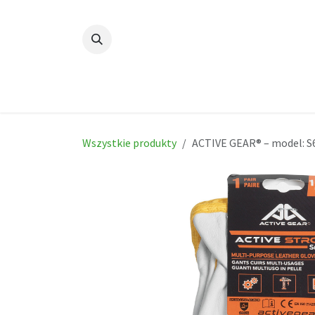
Skip to Content
Dom
New
Produc
Wszystkie produkty
ACTIVE GEAR® – model: S