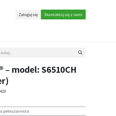
Zaloguj się
Skontaktuj się z nami
Akcesoria
More
 – model: S6510CH
er)
142X
a pełnoziarnista