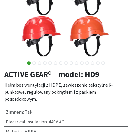
ACTIVE GEAR® – model: HD9
Hełm bez wentylacji z HDPE, zawieszenie tekstylne 6-
punktowe, regulowany pokrętłem i z paskiem
podbródkowym.
Zimnem
:
Tak
Electrical insulation
:
440V AC
Materiał
:
HPPE