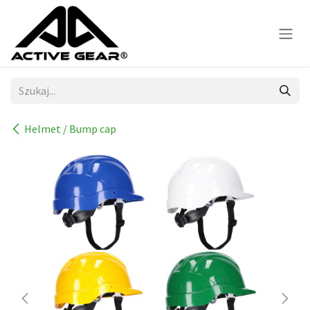
Skip to Content
Helmet / Bump cap