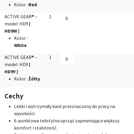
Kolor
:
Red
ACTIVE GEAR® –
1
model: HD9
[
HD9W ]
Kolor
:
White
ACTIVE GEAR® –
1
model: HD9
[
HD9Y ]
Kolor
:
Żółty
Cechy
Lekki i wytrzymały kask przeznaczony do pracy na
wysokości
6-punktowa tekstylna uprząż zapewniająca większy
komfort i stabilność.