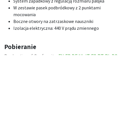
System zapadkowy z regulacją rozmiaru pałąka
W zestawie pasek podbródkowy z 2 punktami
mocowania
Boczne otwory na zatrzaskowe nauszniki
Izolacja elektryczna: 440 V prądu zmiennego
Pobieranie
Declaration of Conformity:
EN
FR
DE
NL
IT
ES
PT
PL
RO
Product Technical Sheet:
EN
FR
DE
NL
IT
ES
PT
PL
RO
Zdjęcie