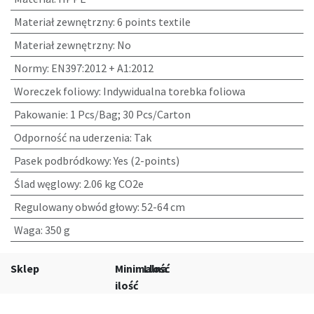
Materiał zewnętrzny
:
6 points textile
Materiał zewnętrzny
:
No
Normy
:
EN397:2012 + A1:2012
Woreczek foliowy
:
Indywidualna torebka foliowa
Pakowanie
:
1 Pcs/Bag; 30 Pcs/Carton
Odporność na uderzenia
:
Tak
Pasek podbródkowy
:
Yes (2-points)
Ślad węglowy
:
2.06 kg CO2e
Regulowany obwód głowy
:
52-64 cm
Waga
:
350 g
Sklep
Minimalna
Llość
ilość