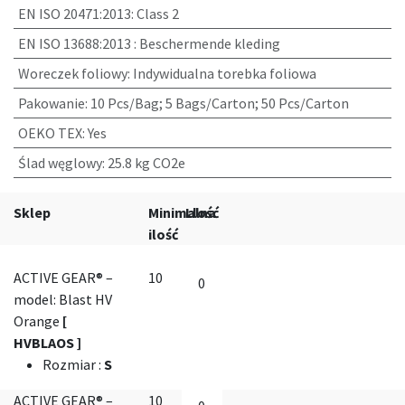
EN ISO 20471:2013
:
Class 2
EN ISO 13688:2013
:
Beschermende kleding
Woreczek foliowy
:
Indywidualna torebka foliowa
Pakowanie
:
10 Pcs/Bag; 5 Bags/Carton; 50 Pcs/Carton
OEKO TEX
:
Yes
Ślad węglowy
:
25.8 kg CO2e
Sklep
Minimalna
Llość
ilość
ACTIVE GEAR® –
10
model: Blast HV
Orange
[
HVBLAOS ]
Rozmiar
:
S
ACTIVE GEAR® –
10