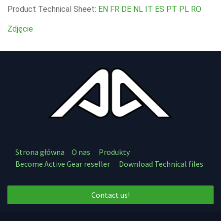
Product Technical Sheet:
EN
FR
DE
NL
IT
ES
PT
PL
RO
Zdjęcie
Strona główna
O nas
Produkty
Become Active Gear reseller
Download Technical files
Contact us!