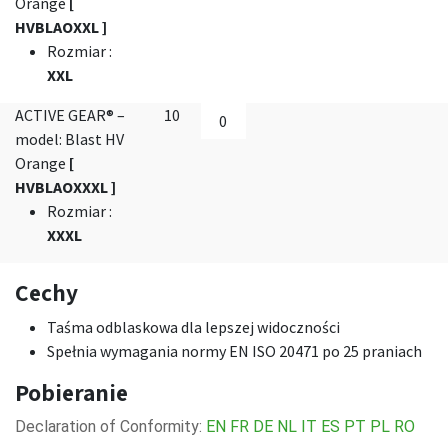
Orange
[
HVBLAOXXL ]
Rozmiar
:
XXL
ACTIVE GEAR® –
10
model: Blast HV
Orange
[
HVBLAOXXXL ]
Rozmiar
:
XXXL
Cechy
Taśma odblaskowa dla lepszej widoczności
Spełnia wymagania normy EN ISO 20471 po 25 praniach
Pobieranie
Declaration of Conformity:
EN
FR
DE
NL
IT
ES
PT
PL
RO