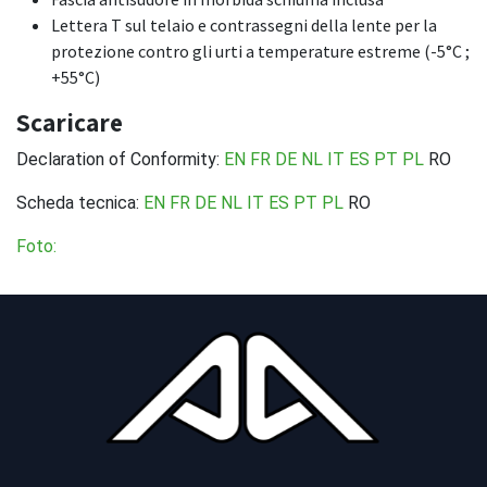
Lettera T sul telaio e contrassegni della lente per la
protezione contro gli urti a temperature estreme (-5°C ;
+55°C)
Scaricare
Declaration of Conformity:
EN
FR
DE
NL
IT
ES
PT
PL
RO
Scheda tecnica:
EN
FR
DE
NL
IT
ES
PT
PL
RO
Foto: