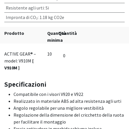
Resistente agli urti
:
Si
Impronta di CO₂
:
1.18 kg CO2e
Prodotto
Quantità
Quantità
minima
ACTIVE GEAR® –
10
model: V910M
[
V910M ]
Specificazioni
Compatibile con i visori V920 e V922
Realizzato in materiale ABS ad alta resistenza agli urti
Angolo regolabile per una migliore vestibilità
Regolazione della dimensione del cricchetto della ruota
per facilitare il montaggio
Fascia antisudore in morbida schiuma inclusa