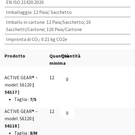
EN ISO 21420:2020
Imballaggio
:
12 Paia/ Sacchetto
Imballo in cartone
:
12 Paia/Sacchetto; 10
Sacchetti/Cartone; 120 Paia/Cartone
Impronta di CO₂
:
0.21 kg CO2e
Prodotto
Quantità
Quantità
minima
ACTIVE GEAR® –
12
model: S6120
[
S6117 ]
Taglia
:
7/S
ACTIVE GEAR® –
12
model: S6120
[
S6118 ]
Taglia
:
8/M