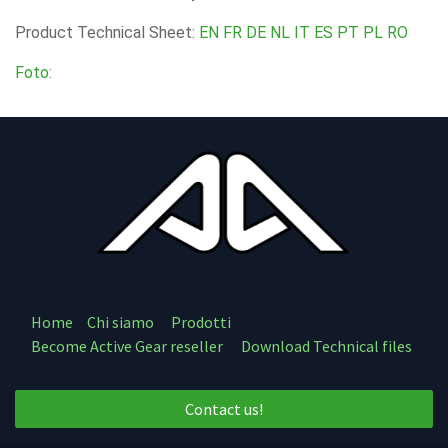
Product Technical Sheet:
EN
FR
DE
NL
IT
ES
PT
PL
RO
Foto:
Home
Chi siamo
Prodotti
Become Active Gear reseller
Download Technical files
Contact us!