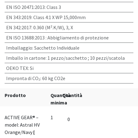
EN ISO 20471:2013
:
Class 3
EN 343:2019
:
Class 4:1 X WP 15,000mm
EN 342:2017
:
0.360 (M².K/W), 3, X
EN ISO 13688:2013
:
Abbigliamento di protezione
Imballaggio
:
Sacchetto Individuale
Imballo in cartone
:
1 pezzo/sacchetto ; 10 pezzi/scatola
OEKO TEX
:
Si
Impronta di CO₂
:
60 kg CO2e
Prodotto
Quantità
Quantità
minima
ACTIVE GEAR® –
1
model: Astral HV
Orange/Navy
[