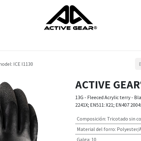
Guantes
zapatos
proteccion de la cabeza
Protección del c
odel: ICE I1130
ACTIVE GEAR®
13G - Fleeced Acrylic terry - Bl
2241X; EN511: X21; EN407 2004
Composición
:
Tricotado sin c
Material del forro
:
Polyester/A
Galga
:
10