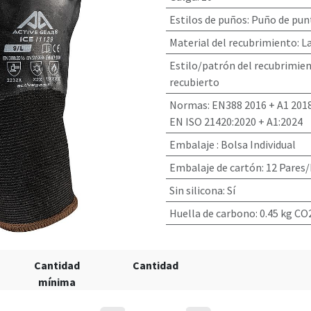
Estilos de puños
:
Puño de punt
Material del recubrimiento
:
La
Estilo/patrón del recubrimie
recubierto
Normas
:
EN388 2016 + A1 2018
EN ISO 21420:2020 + A1:2024
Embalaje
:
Bolsa Individual
Embalaje de cartón
:
12 Pares/
Sin silicona
:
Sí
Huella de carbono
:
0.45 kg CO
Cantidad
Cantidad
mínima