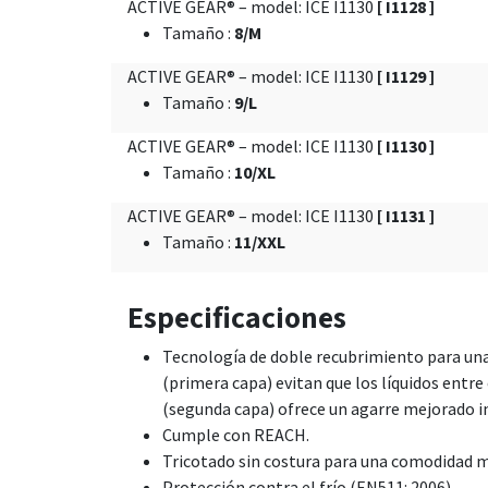
ACTIVE GEAR® – model: ICE I1130
[ I1128 ]
Tamaño
:
8/M
ACTIVE GEAR® – model: ICE I1130
[ I1129 ]
Tamaño
:
9/L
ACTIVE GEAR® – model: ICE I1130
[ I1130 ]
Tamaño
:
10/XL
ACTIVE GEAR® – model: ICE I1130
[ I1131 ]
Tamaño
:
11/XXL
Especificaciones
Tecnología de doble recubrimiento para una 
(primera capa) evitan que los líquidos entr
(segunda capa) ofrece un agarre mejorado 
Cumple con REACH.
Tricotado sin costura para una comodidad máx
Protección contra el frío (EN511: 2006).