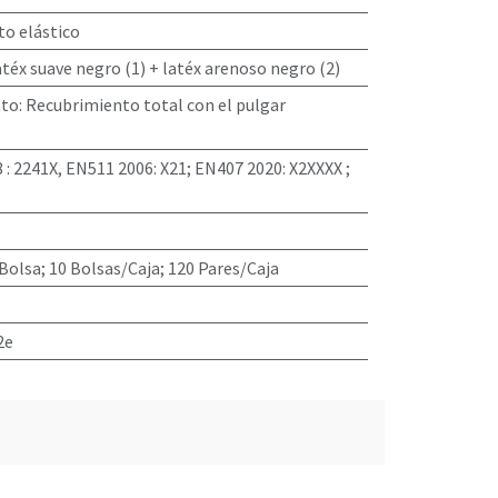
o elástico
téx suave negro (1) + latéx arenoso negro (2)
nto
:
Recubrimiento total con el pulgar
 : 2241X, EN511 2006: X21; EN407 2020: X2XXXX ;
Bolsa; 10 Bolsas/Caja; 120 Pares/Caja
2e