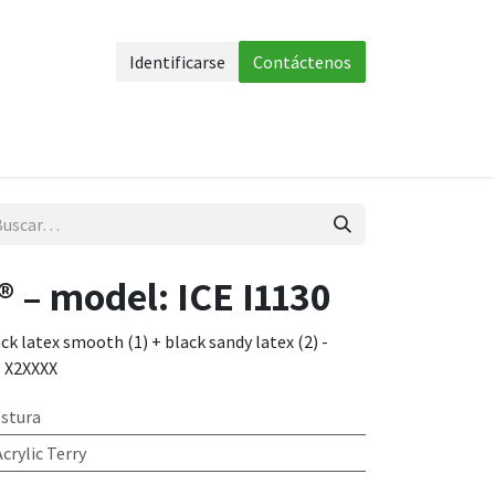
Identificarse
Contáctenos
uerpo
Accesorios
Más
 – model: ICE I1130
ack latex smooth (1) + black sandy latex (2) -
: X2XXXX
ostura
crylic Terry