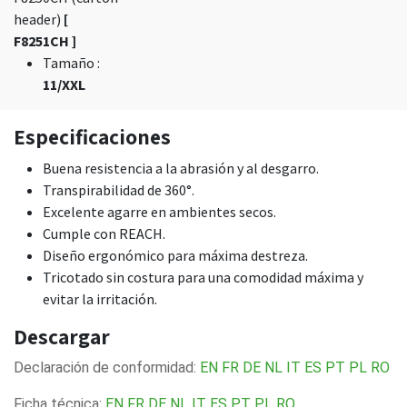
header)
[
F8251CH ]
Tamaño
:
11/XXL
Especificaciones
Buena resistencia a la abrasión y al desgarro.
Transpirabilidad de 360°.
Excelente agarre en ambientes secos.
Cumple con REACH.
Diseño ergonómico para máxima destreza.
Tricotado sin costura para una comodidad máxima y
evitar la irritación.
Descargar
Declaración de conformidad:
EN
FR
DE
NL
IT
ES
PT
PL
RO
Ficha técnica:
EN
FR
DE
NL
IT
ES
PT
PL
RO