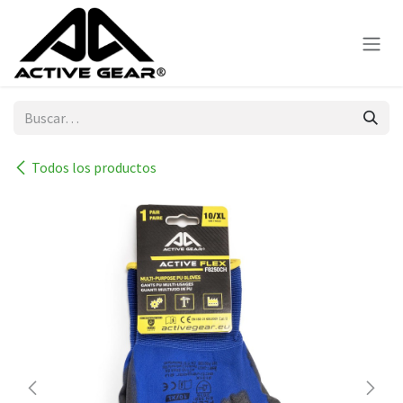
Ir al contenido
Todos los productos