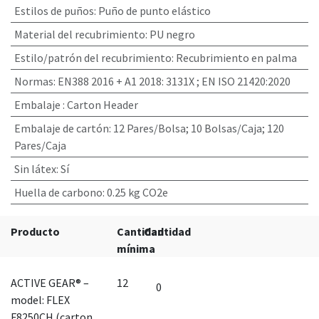
Estilos de puños
:
Puño de punto elástico
Material del recubrimiento
:
PU negro
Estilo/patrón del recubrimiento
:
Recubrimiento en palma
Normas
:
EN388 2016 + A1 2018: 3131X ; EN ISO 21420:2020
Embalaje
:
Carton Header
Embalaje de cartón
:
12 Pares/Bolsa; 10 Bolsas/Caja; 120
Pares/Caja
Sin látex
:
Sí
Huella de carbono
:
0.25 kg CO2e
Producto
Cantidad
Cantidad
mínima
ACTIVE GEAR® –
12
model: FLEX
F8250CH (carton