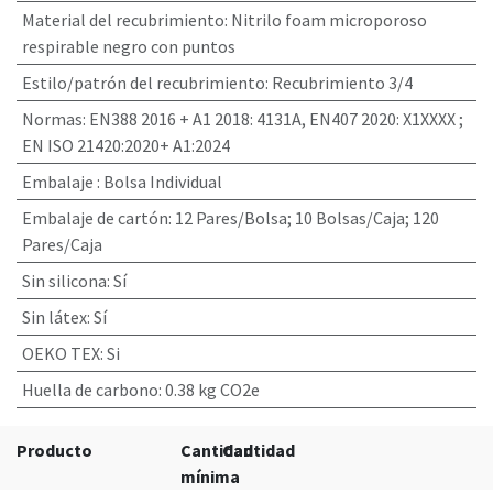
Material del recubrimiento
:
Nitrilo foam microporoso
respirable negro con puntos
Estilo/patrón del recubrimiento
:
Recubrimiento 3/4
Normas
:
EN388 2016 + A1 2018: 4131A, EN407 2020: X1XXXX ;
EN ISO 21420:2020+ A1:2024
Embalaje
:
Bolsa Individual
Embalaje de cartón
:
12 Pares/Bolsa; 10 Bolsas/Caja; 120
Pares/Caja
Sin silicona
:
Sí
Sin látex
:
Sí
OEKO TEX
:
Si
Huella de carbono
:
0.38 kg CO2e
Producto
Cantidad
Cantidad
mínima