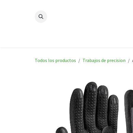
Ir al contenido
Casa
Nuevo
Productos
Todos los productos
Trabajos de precision