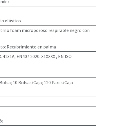
andex
o elástico
itrilo foam microporoso respirable negro con
nto
:
Recubrimiento en palma
: 4131A, EN407 2020: X1XXXX ; EN ISO
Bolsa; 10 Bolsas/Caja; 120 Pares/Caja
2e