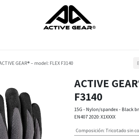
Guantes
zapatos
proteccion de la cabeza
Protección del c
ACTIVE GEAR® – model: FLEX F3140
ACTIVE GEAR®
F3140
15G - Nylon/spandex - Black br
EN407 2020: X1XXXX
Composición
:
Tricotado sin c