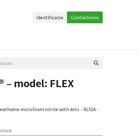
Identificarse
Contáctenos
uerpo
Accesorios
Más
 – model: FLEX
eathable microfoam nitrile with dots - 4131A -
ostura