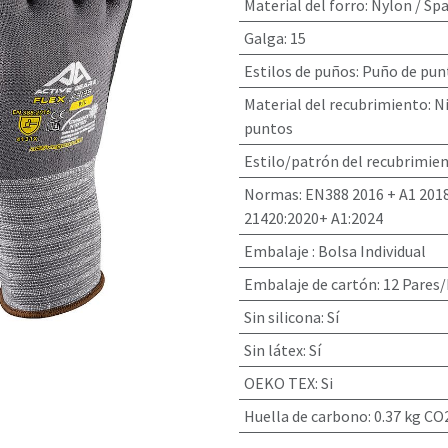
Material del forro
:
Nylon / Sp
Galga
:
15
Estilos de puños
:
Puño de punt
Material del recubrimiento
:
N
puntos
Estilo/patrón del recubrimie
Normas
:
EN388 2016 + A1 2018
21420:2020+ A1:2024
Embalaje
:
Bolsa Individual
Embalaje de cartón
:
12 Pares/
Sin silicona
:
Sí
Sin látex
:
Sí
OEKO TEX
:
Si
Huella de carbono
:
0.37 kg CO